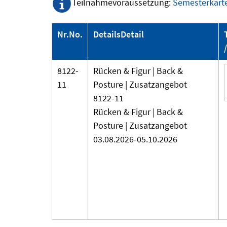
Teilnahmevoraussetzung:
Semesterkart
Nr.
No.
Details
Detail
8122-
Rücken & Figur
| Back &
11
Posture | Zusatzangebot
8122-11
Rücken & Figur | Back &
Posture | Zusatzangebot
03.08.2026-
05.10.2026