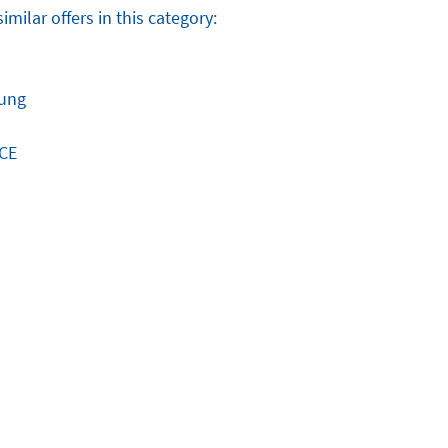
imilar offers in this category:
nung
NCE