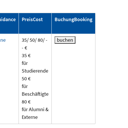
uidance
Preis
Cost
Buchung
Booking
hne
35/ 50/ 80/ -
- €
35 €
für
Studierende
50 €
für
Beschäftigte
80 €
für Alumni &
Externe