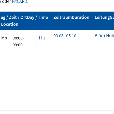
e
oder
FitCARD.
Tag / Zeit / Ort
Day / Time
Zeitraum
Duration
Leitung
G
/ Location
03.08.-
05.10.
Björn Hö
Mo
08:00-
H 3
09:00