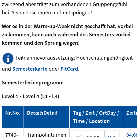
zwingend aber trägt zum vorhandenen Gruppengefühl
bei. Also reinschauen und mitspringen!
Wer es in der Warm-up-Week nicht geschafft hat, vorbei
zu kommen, kann auch während des Semesters vorbei
kommen und den Sprung wagen!
Teilnahmevoraussetzung: Hochschulangehörigkeit
und
Semesterkarte
oder
FitCard
.
Semesterferienprogramm
Level 1 - Level 4 (L1 - L4)
Nr.
No.
Details
Detail
Tag / Zeit / Ort
Day /
Zei
Time / Location
7746-
Trampolinturnen
04.0