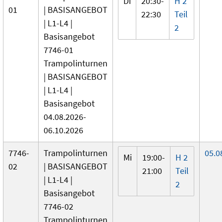
Di
20:30-
H 2
01
| BASISANGEBOT
22:30
Teil
| L1-L4 |
2
Basisangebot
7746-01
Trampolinturnen
| BASISANGEBOT
| L1-L4 |
Basisangebot
04.08.2026-
06.10.2026
7746-
Trampolinturnen
05.0
Mi
19:00-
H 2
02
| BASISANGEBOT
21:00
Teil
| L1-L4 |
2
Basisangebot
7746-02
Trampolinturnen